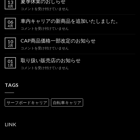
夏季休業のおしらせ
13
8月
夏
コメントを受け付けていません
季
休
車内キャリアの新商品を追加いたしました。
06
業
4月
車
コメントを受け付けていません
の
内
お
キ
CAP商品価格一部改定のお知らせ
し
10
ャ
2月
ら
CAP
コメントを受け付けていません
リ
せ
商
ア
は
品
取り扱い販売店のお知らせ
の
01
価
1月
新
取
コメントを受け付けていません
格
商
り
一
品
扱
部
を
い
TAGS
改
追
販
定
加
売
の
い
店
お
サーフボードキャリア
自転車キャリア
た
の
知
し
お
ら
ま
知
せ
し
ら
は
LINK
た。
せ
は
は