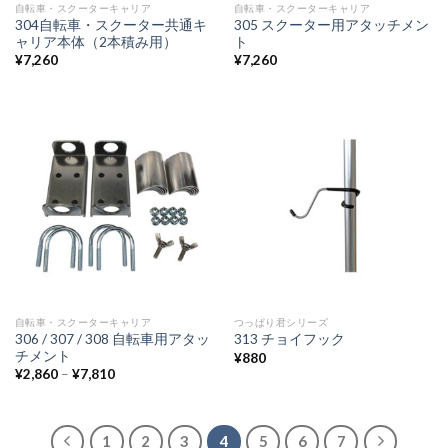
自転車・スクーターキャリア
自転車・スクーターキャリア
304自転車・スクーター共通キ
305 スクーター用アタッチメン
ャリア本体（2本積み用）
ト
¥
7,260
¥
7,260
自転車・スクーターキャリア
つっぱり君シリーズ
306 / 307 / 308 自転車用アタッ
313 チョイフック
チメント
¥
880
¥
2,860
–
¥
7,810
1
2
3
4
5
6
7