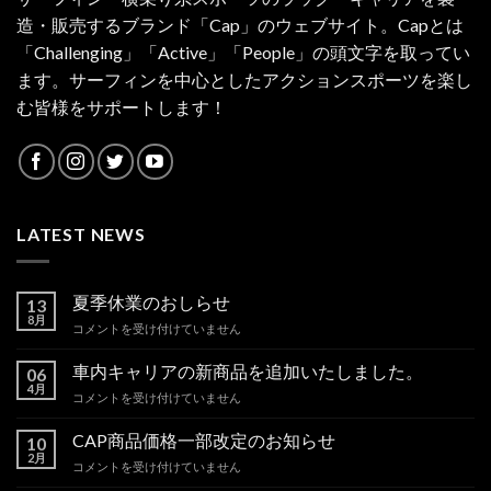
造・販売するブランド「Cap」のウェブサイト。Capとは
「Challenging」「Active」「People」の頭文字を取ってい
ます。サーフィンを中心としたアクションスポーツを楽し
む皆様をサポートします！
LATEST NEWS
夏季休業のおしらせ
13
8月
夏
コメントを受け付けていません
季
休
車内キャリアの新商品を追加いたしました。
06
業
4月
車
コメントを受け付けていません
の
内
お
キ
CAP商品価格一部改定のお知らせ
し
10
ャ
2月
ら
CAP
コメントを受け付けていません
リ
せ
商
ア