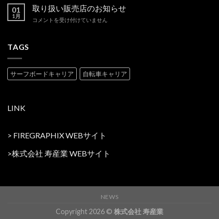
は
品
取り扱い販売店のお知らせ
の
01
価
1月
新
取
コメントを受け付けていません
格
商
り
一
品
扱
部
を
い
TAGS
改
追
販
定
加
売
の
い
店
お
サーフボードキャリア
自転車キャリア
た
の
知
し
お
ら
ま
知
せ
し
ら
は
LINK
た。
せ
は
は
>
FIREGRAPHIX WEBサイト
>
株式会社 寿産業 WEBサイト
NEWS
Copyright 2026 ©
株式会社 寿産業