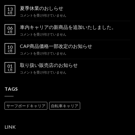
夏季休業のおしらせ
13
8月
夏
コメントを受け付けていません
季
休
車内キャリアの新商品を追加いたしました。
06
業
4月
車
コメントを受け付けていません
の
内
お
キ
CAP商品価格一部改定のお知らせ
し
10
ャ
2月
ら
CAP
コメントを受け付けていません
リ
せ
商
ア
は
品
取り扱い販売店のお知らせ
の
01
価
1月
新
取
コメントを受け付けていません
格
商
り
一
品
扱
部
を
い
TAGS
改
追
販
定
加
売
の
い
店
お
サーフボードキャリア
自転車キャリア
た
の
知
し
お
ら
ま
知
せ
し
ら
は
LINK
た。
せ
は
は