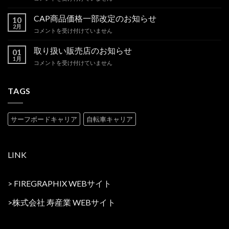
の
内
お
キ
CAP商品価格一部改定のお知らせ
し
10
ャ
2月
ら
CAP
コメントを受け付けていません
リ
せ
商
ア
は
品
取り扱い販売店のお知らせ
の
01
価
1月
新
取
コメントを受け付けていません
格
商
り
一
品
扱
部
を
い
TAGS
改
追
販
定
加
売
の
い
店
お
サーフボードキャリア
自転車キャリア
た
の
知
し
お
ら
ま
知
せ
し
ら
は
LINK
た。
せ
は
は
>
FIREGRAPHIX WEBサイト
>
株式会社 寿産業 WEBサイト