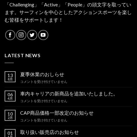
「Challenging」「Active」「People」の頭文字を取ってい
ます。サーフィンを中心としたアクションスポーツを楽し
む皆様をサポートします！
LATEST NEWS
夏季休業のおしらせ
13
8月
夏
コメントを受け付けていません
季
休
車内キャリアの新商品を追加いたしました。
06
業
4月
車
コメントを受け付けていません
の
内
お
キ
CAP商品価格一部改定のお知らせ
し
10
ャ
2月
ら
CAP
コメントを受け付けていません
リ
せ
商
ア
は
品
取り扱い販売店のお知らせ
の
01
価
1月
新