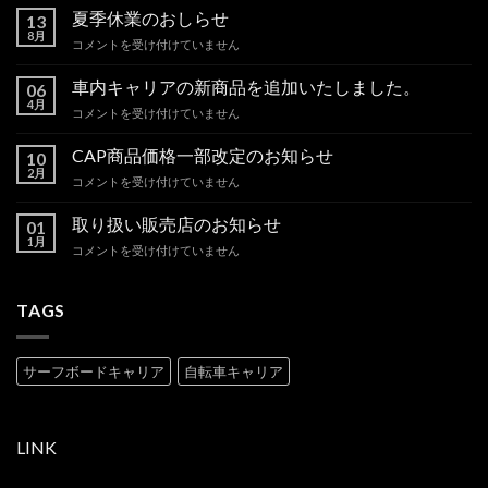
夏季休業のおしらせ
13
8月
夏
コメントを受け付けていません
季
休
車内キャリアの新商品を追加いたしました。
06
業
4月
車
コメントを受け付けていません
の
内
お
キ
CAP商品価格一部改定のお知らせ
し
10
ャ
2月
ら
CAP
コメントを受け付けていません
リ
せ
商
ア
は
品
取り扱い販売店のお知らせ
の
01
価
1月
新
取
コメントを受け付けていません
格
商
り
一
品
扱
部
を
い
TAGS
改
追
販
定
加
売
の
い
店
お
サーフボードキャリア
自転車キャリア
た
の
知
し
お
ら
ま
知
せ
し
ら
は
LINK
た。
せ
は
は