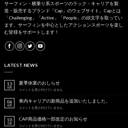
サーフィン・横乗り系スポーツのラック・キャリアを製
造・販売するブランド「Cap」のウェブサイト。Capとは
「Challenging」「Active」「People」の頭文字を取ってい
ます。サーフィンを中心としたアクションスポーツを楽し
む皆様をサポートします！
LATEST NEWS
夏季休業のおしらせ
13
8月
夏
コメントを受け付けていません
季
休
車内キャリアの新商品を追加いたしました。
06
業
4月
車
コメントを受け付けていません
の
内
お
キ
CAP商品価格一部改定のお知らせ
し
10
ャ
2月
ら
CAP
コメントを受け付けていません
リ