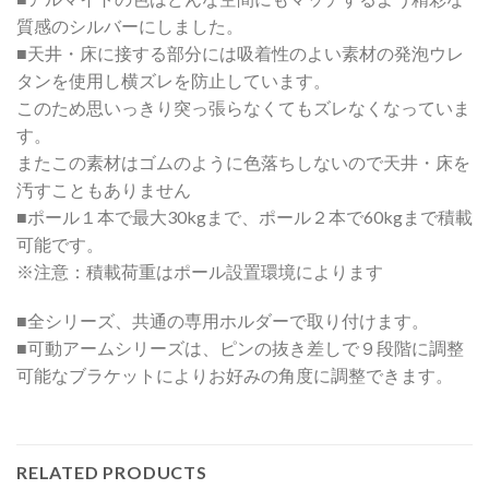
質感のシルバーにしました。
■天井・床に接する部分には吸着性のよい素材の発泡ウレ
タンを使用し横ズレを防止しています。
このため思いっきり突っ張らなくてもズレなくなっていま
す。
またこの素材はゴムのように色落ちしないので天井・床を
汚すこともありません
■ポール１本で最大30kgまで、ポール２本で60kgまで積載
可能です。
※注意：積載荷重はポール設置環境によります
■全シリーズ、共通の専用ホルダーで取り付けます。
■可動アームシリーズは、ピンの抜き差しで９段階に調整
可能なブラケットによりお好みの角度に調整できます。
RELATED PRODUCTS