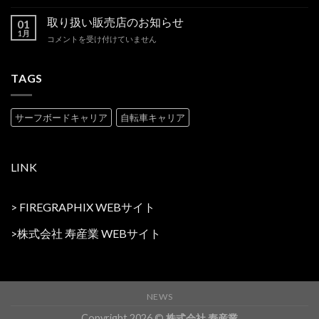
せ
商
ア
は
品
取り扱い販売店のお知らせ
の
01
価
1月
新
取
コメントを受け付けていません
格
商
り
一
品
扱
部
を
い
TAGS
改
追
販
定
加
売
の
い
店
お
サーフボードキャリア
自転車キャリア
た
の
知
し
お
ら
ま
知
せ
し
ら
は
LINK
た。
せ
は
は
>
FIREGRAPHIX WEBサイト
>
株式会社 寿産業 WEBサイト
NEWS
Copyright 2026 ©
株式会社 寿産業