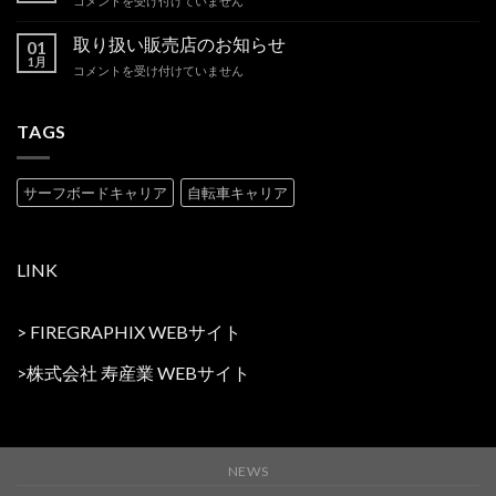
コメントを受け付けていません
リ
せ
商
ア
は
品
取り扱い販売店のお知らせ
の
01
価
1月
新
取
コメントを受け付けていません
格
商
り
一
品
扱
部
を
い
TAGS
改
追
販
定
加
売
の
い
店
お
サーフボードキャリア
自転車キャリア
た
の
知
し
お
ら
ま
知
せ
し
ら
は
LINK
た。
せ
は
は
>
FIREGRAPHIX WEBサイト
>
株式会社 寿産業 WEBサイト
NEWS