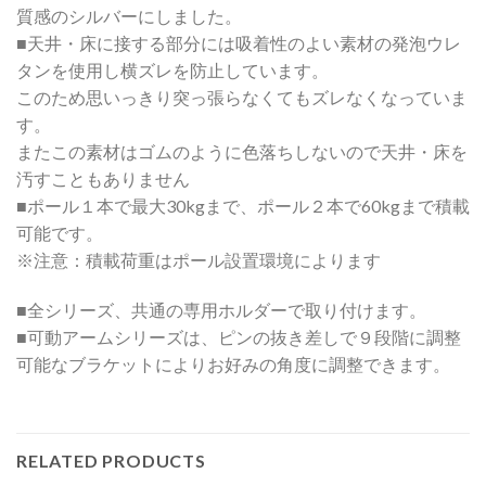
質感のシルバーにしました。
■天井・床に接する部分には吸着性のよい素材の発泡ウレ
タンを使用し横ズレを防止しています。
このため思いっきり突っ張らなくてもズレなくなっていま
す。
またこの素材はゴムのように色落ちしないので天井・床を
汚すこともありません
■ポール１本で最大30kgまで、ポール２本で60kgまで積載
可能です。
※注意：積載荷重はポール設置環境によります
■全シリーズ、共通の専用ホルダーで取り付けます。
■可動アームシリーズは、ピンの抜き差しで９段階に調整
可能なブラケットによりお好みの角度に調整できます。
RELATED PRODUCTS