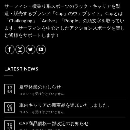
サーフィン・横乗り系スポーツのラック・キャリアを製
造・販売するブランド「Cap」のウェブサイト。Capとは
「Challenging」「Active」「People」の頭文字を取ってい
ます。サーフィンを中心としたアクションスポーツを楽し
む皆様をサポートします！
LATEST NEWS
夏季休業のおしらせ
13
8月
夏
コメントを受け付けていません
季
休
車内キャリアの新商品を追加いたしました。
06
業
4月
車
コメントを受け付けていません
の
内
お
キ
CAP商品価格一部改定のお知らせ
し
10
ャ
2月
ら
CAP