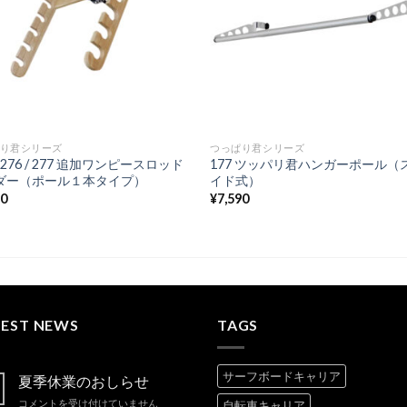
り君シリーズ
つっぱり君シリーズ
 / 276 / 277 追加ワンピースロッド
177 ツッパリ君ハンガーポール（
ダー（ポール１本タイプ）
イド式）
40
¥
7,590
TEST NEWS
TAGS
サーフボードキャリア
夏季休業のおしらせ
夏
コメントを受け付けていません
自転車キャリア