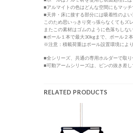
■アルマイトの色はどんな空間にもマッ
■天井・床に接する部分には吸着性のよ
このため思いっきり突っ張らなくてもズ
またこの素材はゴムのように色落ちしな
■ポール１本で最大30kgまで、ポール２本
※注意：積載荷重はポール設置環境によ
■全シリーズ、共通の専用ホルダーで取り
■可動アームシリーズは、ピンの抜き差
RELATED PRODUCTS