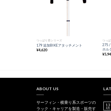
つっぱり君シリーズ
つっぱ
6 / 157 ツッパリ君スノボ
275
179 追加BIKEアタッチメント
ト（ポール１本タイ
ホル
¥
4,620
¥
5,9
ABOUT US
LA
サーフィン・横乗り系スポーツの
13
ラック・キャリアを製造・販売す
8月