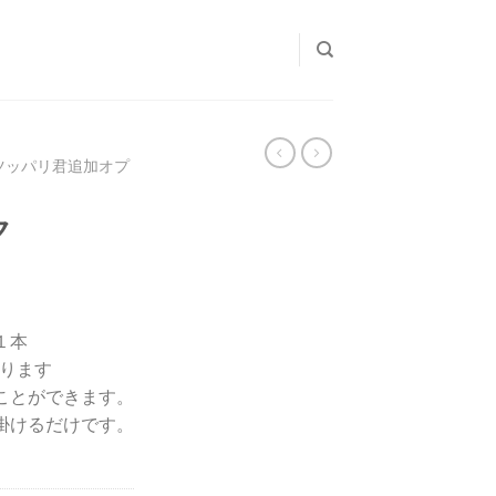
ツッパリ君追加オプ
ク
１本
ります
ことができます。
掛けるだけです。