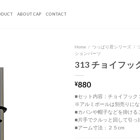
ODUCT
ABOUT CAP
CONTACT
Home
/
つっぱり君シリーズ
/
ションパーツ
313 チョイフッ
880
¥
■セット内容：チョイフック
※アルミポールは別売りにな
■カバンや帽子などを掛ける
■片手でクルッと回して引っ
■アーム寸法：２５cm